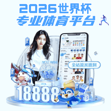
欧宝在线登陆,艾弗森代言贝博,777
欢迎访问欧宝在线登陆网站！
首页
艾弗森代言贝
师资力量
人才培养
博概况
招聘信息