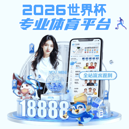
欧宝在线登陆,艾弗森代言贝博,777
欢迎访问欧宝在线登陆网站！
首页
艾弗森代言贝
师资力量
人才培养
博概况
校友捐赠