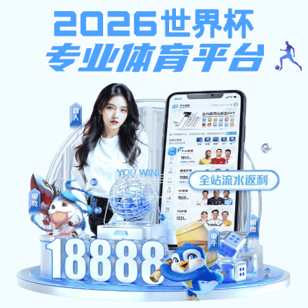
欧宝在线登陆,艾弗森代言贝博,777
欢迎访问欧宝在线登陆网站！
首页
艾弗森代言贝
师资力量
人才培养
博概况