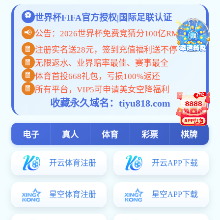
人才培养
进站相关材料
本科生
出站相关材料
硕士生
777cc博士后工
博士生
777cc外籍博士
博士后
紫藤学者相关表格