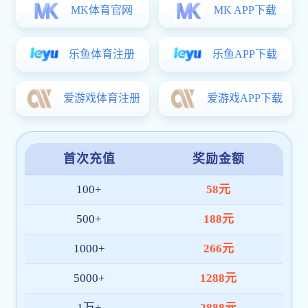
据悉从2023年起，依托中国人民大学发起成立的“
建构进程中的重要学术成果，形成推介、讲评、对谈、互
果。
上一条：
喜报｜我院梁学成教授团队的论文在权威期刊《旅游