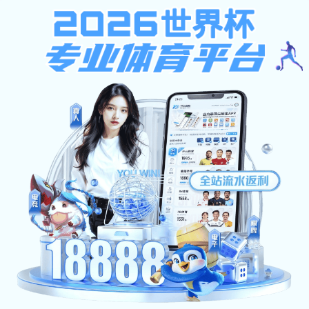
欧宝在线登陆,艾弗森代言贝博,77
欢迎访问欧宝在线登陆网站！
首页
艾弗森代言贝
师资力量
人才培养
博概况